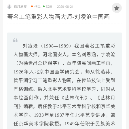
孤月满楼
作品
绘画
2020-08-21
著名工笔重彩人物画大师-刘凌沧中国画
刘凌沧（1908—1989）我国著名工笔重彩
人物画大师。河北固安人。本名刘恩涵，字凌沧
（为徐世昌总统赐字），童年随民间画工学画，
1926年入北京中国画学研究会，师从徐燕荪、
管平湖学习工笔重彩人物画，在传统技法上受到
严格训练。后入北平艺术专科学校学习，同时从
事绘画创作，并兼任《艺林旬刊》、《艺林月
刊》编辑。后任教于北平艺术专科学校和京华美
术学院。1933年至1937年任北平艺专讲师，兼
任京华美术学院教授。1949年任职于民族美术