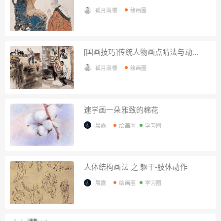
孤月满楼
绘画圈
[国画技巧]传统人物画点睛法与动...
孤月满楼
绘画圈
速学画一朵雅致的棉花
晨露
绘画圈
学习圈
人体结构画法 之 躯干-肢体动作
晨露
绘画圈
学习圈