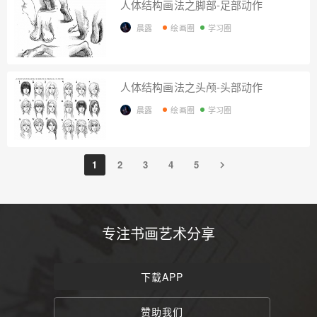
人体结构画法之脚部-足部动作
晨露
绘画圈
学习圈
人体结构画法之头颅-头部动作
晨露
绘画圈
学习圈
1
2
3
4
5
专注书画艺术分享
下载APP
赞助我们