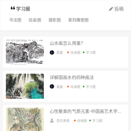
学习圈
投稿
书法圈
绘画圈
摄影圈
篆刻雕塑圈
山水画怎么用墨？
晨露
绘画圈
学习圈
详解国画水的四种画法
晨露
绘画圈
学习圈
心性聚美的气质元素-中国画艺术学...
孤月满楼
绘画圈
学习圈