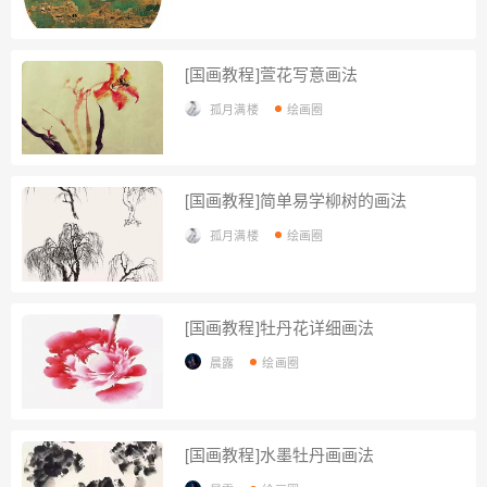
[国画教程]萱花写意画法
孤月满楼
绘画圈
[国画教程]简单易学柳树的画法
孤月满楼
绘画圈
[国画教程]牡丹花详细画法
晨露
绘画圈
[国画教程]水墨牡丹画画法