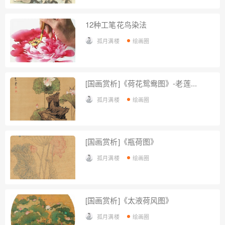
12种工笔花鸟染法
孤月满楼
绘画圈
[国画赏析]《荷花鸳鸯图》-老莲...
孤月满楼
绘画圈
[国画赏析]《瓶荷图》
孤月满楼
绘画圈
[国画赏析]《太液荷风图》
孤月满楼
绘画圈