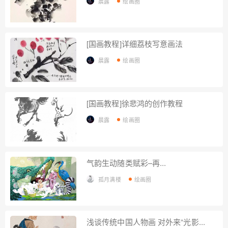
晨露
绘画圈
[国画教程]详细荔枝写意画法
晨露
绘画圈
[国画教程]徐悲鸿的创作教程
晨露
绘画圈
气韵生动随类赋彩–再...
孤月满楼
绘画圈
浅谈传统中国人物画 对外来“光影...