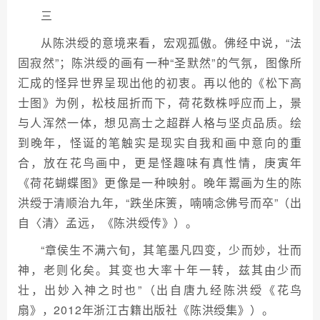
三
从陈洪绶的意境来看，宏观孤傲。佛经中说，“法
固寂然”；陈洪绶的画有一种“圣默然”的气氛，图像所
汇成的怪异世界呈现出他的初衷。再以他的《松下高
士图》为例，松枝屈折而下，荷花数株呼应而上，景
与人浑然一体，想见高士之超群人格与坚贞品质。绘
到晚年，怪诞的笔触实是现实自我和画中意向的重
合，放在花鸟画中，更是怪趣味有真性情，庚寅年
《荷花蝴蝶图》更像是一种映射。晚年鬻画为生的陈
洪绶于清顺治九年，“跌坐床箦，喃喃念佛号而卒”（出
自〈清〉孟远，《陈洪绶传》）。
“章侯生不满六旬，其笔墨凡四变，少而妙，壮而
神，老则化矣。其变也大率十年一转，兹其由少而
壮，出妙入神之时也”（出自唐九经陈洪绶《花鸟
扇》，2012年浙江古籍出版社《陈洪绶集》）。