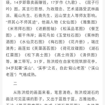
瑛，14岁即靠卖画赚钱，17岁作《九歌》、《屈子行
吟》图，其言行思想、为政理念、艺术道路受武林画
派、蕺山先生、石斋先生、远山堂主人等师友影响。
“师其心不师其迹”，他画人物《女仙图》《雅集图》
《米芾拜石图》《进爵图轴》《松溪品茗图》《餐芝
图》，躯干伟岸；画花鸟如《玉堂柱石图》《蕉林酌
酒图》《水仙灵石图》《梅石图》《花卉册》，端庄
清秀；画莲如《芙蕖菡萏图》《荷花双碟图》《湖石
红蕖图》《松下高士图》《高士持莲》《清供图》
等，兼工带写。31岁，陈洪绶在自家宅院筑醉花亭，
34岁起署“溪山”、“溪亭”之名，自此“谿山老莲”（“溪山
老莲”）气格成熟。
二
从陈洪绶的画面来看，笔意清奇。陈洪绶湖石的
画法可见蓝瑛的影子，又出于蓝胜于蓝，古雅拙奇。