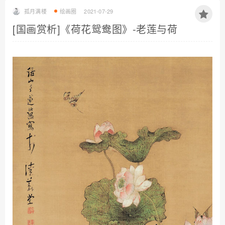
孤月满楼
绘画圈
2021-07-29
[国画赏析]《荷花鸳鸯图》-老莲与荷