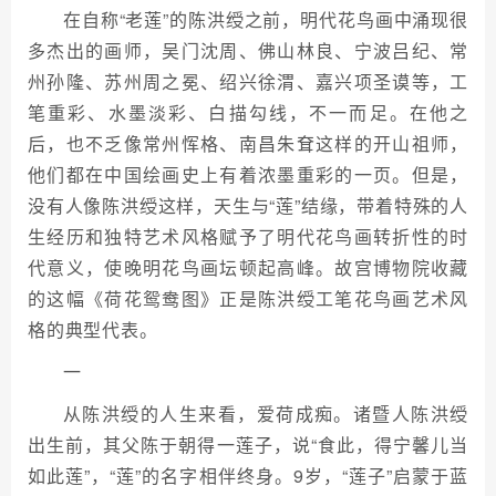
在自称“老莲”的陈洪绶之前，明代花鸟画中涌现很
多杰出的画师，吴门沈周、佛山林良、宁波吕纪、常
州孙隆、苏州周之冕、绍兴徐渭、嘉兴项圣谟等，工
笔重彩、水墨淡彩、白描勾线，不一而足。在他之
后，也不乏像常州恽格、南昌朱耷这样的开山祖师，
他们都在中国绘画史上有着浓墨重彩的一页。但是，
没有人像陈洪绶这样，天生与“莲”结缘，带着特殊的人
生经历和独特艺术风格赋予了明代花鸟画转折性的时
代意义，使晚明花鸟画坛顿起高峰。故宫博物院收藏
的这幅《荷花鸳鸯图》正是陈洪绶工笔花鸟画艺术风
格的典型代表。
一
从陈洪绶的人生来看，爱荷成痴。诸暨人陈洪绶
出生前，其父陈于朝得一莲子，说“食此，得宁馨儿当
如此莲”，“莲”的名字相伴终身。9岁，“莲子”启蒙于蓝