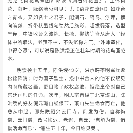
无论《荷花鸳鸯图》亦或《湖石荷花图》，主体荷
花、荷叶，脉络清晰可见；尤《荷花鸳鸯图》如戏台
之青衣，又如名士之君子，配湖石、鸳鸯、浮萍，横
向笔皴，折带状墨线勾勒然后施彩、超拔磊落，造型
严谨，中锋收紧之波挑、长捺、抛钩等皆从唐人写经
体中所取法，老辣不枯，不失沉稳之气。“外师造化，
中得心源”，可以说是陈洪绶正值壮年时期的花鸟画范
本。
明崇祯十五年，陈洪绶43岁，洪承畴率明军兵败
松锦降清；时为国子监生，授中书舍人的他不仅眼见
内府所藏名画，更目睹了政权腐败，拒绝皇帝对自己
宫廷画师的任命。次年，明思宗自缢于北京煤山，陈
洪绶的好友倪元璐自缢保节，蕺山先生绝食而亡，他
悲从中起，即归隐绍兴云门寺，削发为僧，自称悔
僧、云门僧，改号悔迟、老迟，自云：“岂能为僧，借
僧活命而已”，“酣生五十年，今日始见哭”。