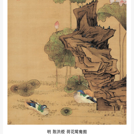
明 陈洪绶 荷花鸳鸯图