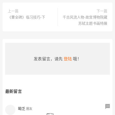
上一篇
下一篇
《曹全碑》临习技巧-下
千古风流人物-故宫博物院藏
苏轼主题书画特展
发表留言，请先
登陆
哦！
最新留言
呦乏
圈友