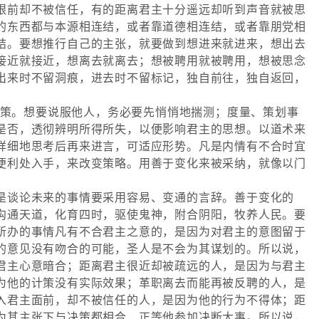
眼前却不被信任，有的距离君主十分遥远却听到声音就被思
的东西都与本源相连结，或者靠道德相连结，或者靠朋党相
结。要想推行自己的主张，就要做到想进来就进来，想出去
接近就接近，想离去就离去；想被聘用就被聘用，想被思念
出来时不留洞痕，进去时不留标记，独自前往，独自返回，
献计策。想要说服他人，务必要先悄悄地揣测；度量、策划事
是否，透彻辨明所得所失，以便影响君主的思想。以道术来
详细地思考后再来进言，可适应形势。凡是内情有不合时宜
便利处入手，来改变策略。用善于变化来被采纳，就像以门
是谈论未来的事情要采用容易、变通的言辞。善于变化的
沟通天道，化育四时，驱使鬼神，附合阴阳，牧养人民。要
所办的事情凡有不合君主之意的，是因为对君主的意图留于
的意见没有吻合的可能，圣人是不会为其谋划的。所以说，
君主心意暗合；距离君主很近却被疏远的人，是因为与君主
为他的计策没有实际效果；革职离去而能再被反聘的人，是
入君主面前，却不被信任的人，是因为他的行为不得体；距
为其主张下与决策都相合，正等他参加决断大事。所以说，