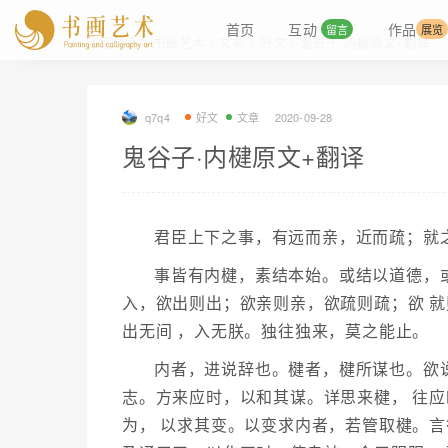
首页
互动
作品
留言
展览
当前位置：
书画艺术
文章
好文
鬼谷子·内楗原文+翻译
>
>
>
q7q4
好文
文章
2020-09-28
鬼谷子·内楗原文+翻译
君臣上下之事，有远而亲，近而疏；就
事皆有内楗，素结本始。或结以道德，
入，欲出则出；欲亲则亲，欲疏则疏；欲 
出无间 ，入无朕。独往独来，莫之能止。
内者，进说辞也。楗者，楗所谋也。欲
志。方来应时，以和其谋。详思来楗， 往
为， 以求其变。以变求内者，若管取楗。言