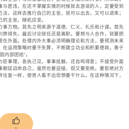
事与愿违，在还不掌握实情的时候就去游说的人，定要受到
方法，这样去推行自己的主张，就可以出去，又可以进来；
己的主张，随机应变。
万事万物。其先之明来源于道德、仁义、礼乐和计谋。首先
利弊得失，最后讨论就任还是离职。要想与人合作，就要把
用在外面。处理内外大事必须明确理论和方法，要预测未来
，在运用策略时要不失算，不断建立功业和积累德政。善于
固内部团结”。
为臣事理，各执己见，事事抵触，还自鸣得意；不接受外面
果朝廷诏命自己，虽然也要迎接，但又要拒绝。要拒绝对方
转往复一样，使旁人看不出您想要干什么。在这种情况下，
1