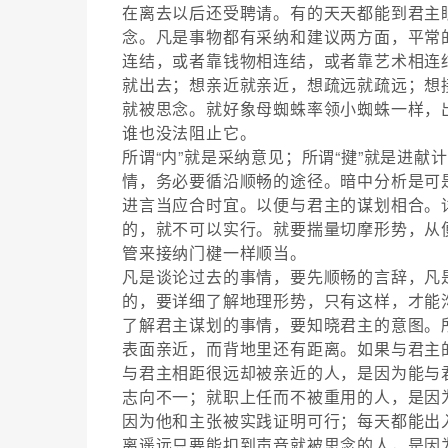
在离去以后还受聘请。有的天天都能到君主
念。凡是事物都有采纳和建议两方面，平常
连结，或者靠钱物相连结，或者靠艺术相连
就出去；想亲近就亲近，想疏远就疏远；想
就被思念。就好象母蜘蛛率领小蜘蛛一样，
谁也没法阻止它。
所谓“内”就是采纳意见；所谓“揵”就是进
情，务必要循沿顺畅的途径。暗中分析是可
进言当应合时宜。以便与君主的谋划相合。
的，就不可以实行。就要揣量切摩形势，从
管来接纳门楗一样顺当。
凡是谈论过去的事情，要先顺畅的言辞，凡
的，要详细了解地理形势，只有这样，才能
了解君主谋划的事情，要知晓君主的意图。
表面亲近，而背地里还有距离。如果与君主
与君主相距很远却被亲近的人，是因为能与
志向不一；就职上任而不被重用的人，是因
因为他和主张被实践证明可行；每天都能出
离遥远只要能扣到声音就被思念的人，是因