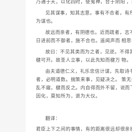
乃通于天，以化四时，使鬼神，合于阴阳 
见其谋事，知其志意。事有不合者，有
为谋也。
故远而亲者，有阴德也。近而疏者，志
日进前而不御者，施不合也。遥闻声而 相
故曰：不见其类而为之者，见逆。不得
楗可开。故圣人立事，以此先知而楗万 物。
由夫道德仁义，礼乐忠信计谋，先取诗
者，必明道数。揣策来事，见疑决之。 策
乱不窹，楗而反之。内自得而外不留，说而
因化，莫知所为，退为大仪。
翻译：
君臣上下之间的事情，有的距离很远却很亲