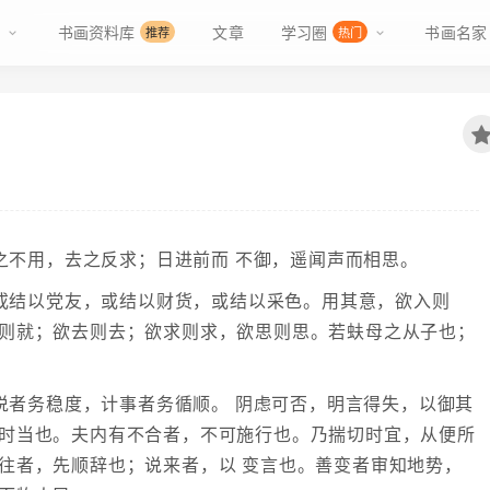
书画资料库
文章
学习圈
书画名家
推荐
热门
之不用，去之反求；日进前而 不御，遥闻声而相思。
或结以党友，或结以财货，或结以采色。用其意，欲入则
就则就；欲去则去；欲求则求，欲思则思。若蚨母之从子也；
说者务稳度，计事者务循顺。 阴虑可否，明言得失，以御其
应时当也。夫内有不合者，不可施行也。乃揣切时宜，从便所
往者，先顺辞也；说来者，以 变言也。善变者审知地势，