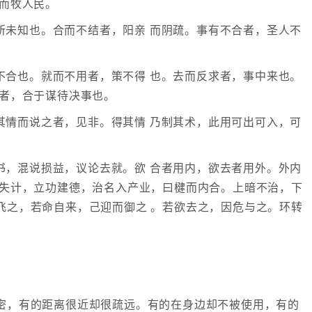
，而牧人民。
所未知也。合而不结者，阳亲 而阴疏。事有不合者，圣人不
不合也。就而不用者，策不得 也。去而反求者，事中来也。
思者，合于谋待决事也。
其情而说之者，见非。得其情 乃制其术，此用可出可入，可
书，混说损益，议论去就。欲 合者用内，欲去者用外。外内
无失计，立功建德，治名入产业，曰楗而内合。上暗不治，下
飞之，若命自来，己迎而御之 。若欲去之，因危与之。环转
密，有的距离很近却很疏远。有的在身边却不被使用，有的