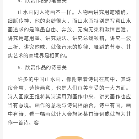
4. 欣赏作品的笔墨美
山水画同人物画不一样。人物画讲究用笔精确，
细腻传神，他的束缚很大，而山水画特别是写意山水
画追求的是笔墨自由、奔放、无拘无束和激情宣泄，
讲究用笔用墨、讲究皴法、讲究急缓顿错，讲究一波
三折、讲究韵味，就像音乐的旋律、舞蹈的节奏。其
实艺术的高境界是相同的。
5. 欣赏作品的诗意美
许多的中国山水画，都附带着诗词在其中，其珠
帘合璧，诗情画意，也是人们审美享受的一大方面。
诗人画家王维将其诗运用到画作中来，讲究画作也应
当有意境。画作的意境与诗词相融合，诗中有画，画
中有诗，看一幅画就让人会想起某首诗词或就想为其
作一首诗。容