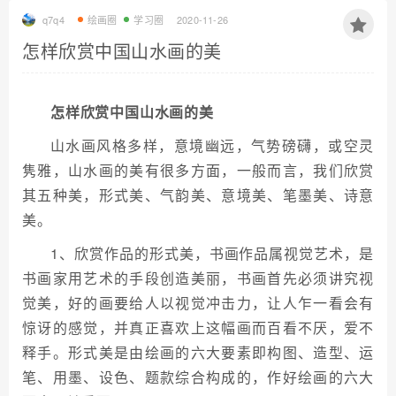
q7q4
绘画圈
学习圈
2020-11-26
怎样欣赏中国山水画的美
怎样欣赏中国山水画的美
山水画风格多样，意境幽远，气势磅礴，或空灵
隽雅，山水画的美有很多方面，一般而言，我们欣赏
其五种美，形式美、气韵美、意境美、笔墨美、诗意
美。
1、欣赏作品的形式美，书画作品属视觉艺术，是
书画家用艺术的手段创造美丽，书画首先必须讲究视
觉美，好的画要给人以视觉冲击力，让人乍一看会有
惊讶的感觉，并真正喜欢上这幅画而百看不厌，爱不
释手。形式美是由绘画的六大要素即构图、造型、运
笔、用墨、设色、题款综合构成的，作好绘画的六大