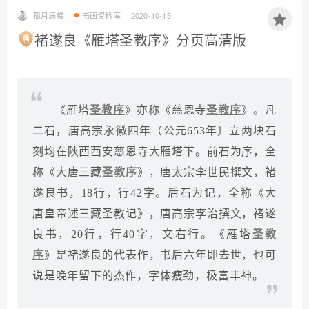
孤月满楼
书画资料库
2020-10-13
褚遂良《雁塔圣教序》分页高清版
《雁塔
圣教序
》亦称《慈恩寺
圣教序
》。凡
二石，唐高宗永徽四年（公元653年〕立两块石
刻均在陕西西安慈恩寺大雁塔下。前石为序，全
称《大唐三藏
圣教序
》，唐太宗李世民撰文，褚
遂良书，18行，行42字。后石为记，全称《大
唐皇帝述三藏圣教记》，唐高宗李治撰文，褚遂
良书，20行，行40字，文右行。《雁塔
圣教
序
》是褚遂良的代表作，书后六年即去世，也可
说是晚年留下的杰作，字体瘦劲，极富丰神。