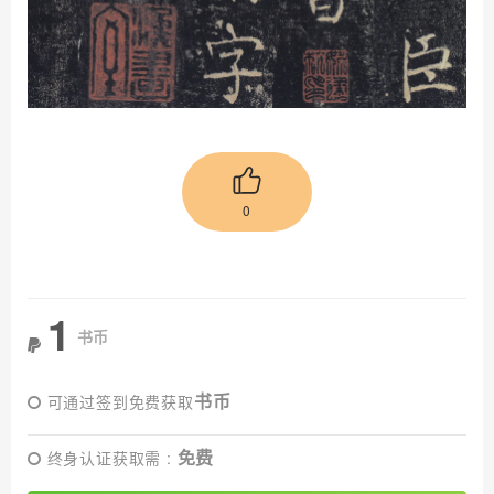
0
1
书币
书币
可通过签到免费获取
免费
终身认证获取需 :