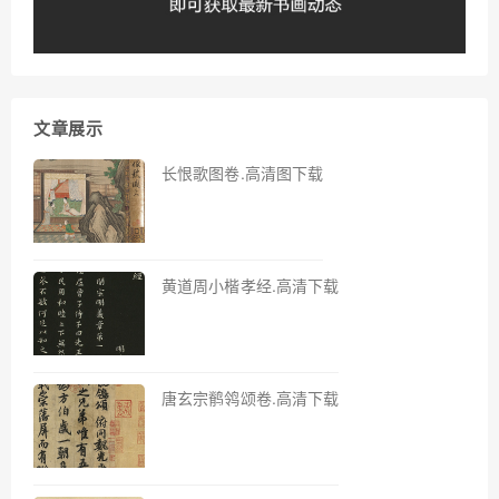
文章展示
长恨歌图卷.高清图下载
黄道周小楷孝经.高清下载
唐玄宗鹡鸰颂卷.高清下载