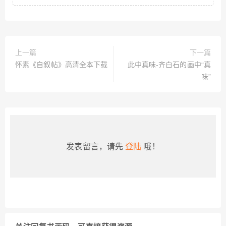
上一篇
下一篇
怀素《自叙帖》高清全本下载
此中真味-齐白石的画中“真
味”
发表留言，请先
登陆
哦！