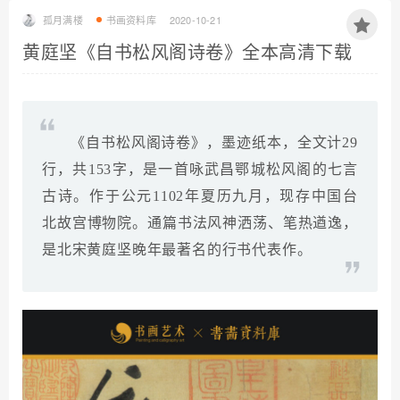
孤月满楼
书画资料库
2020-10-21
黄庭坚《自书松风阁诗卷》全本高清下载
《自书松风阁诗卷》，墨迹纸本，全文计29
行，共153字，是一首咏武昌鄂城松风阁的七言
古诗。作于公元1102年夏历九月，现存中国台
北故宫博物院。通篇书法风神洒荡、笔热遒逸，
是北宋黄庭坚晚年最著名的行书代表作。