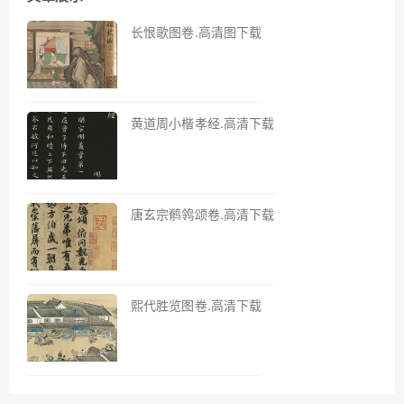
长恨歌图卷.高清图下载
黄道周小楷孝经.高清下载
唐玄宗鹡鸰颂卷.高清下载
熙代胜览图卷.高清下载