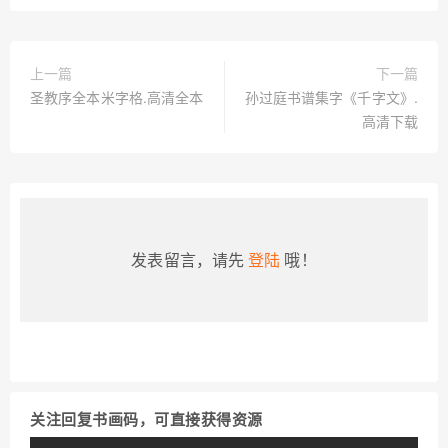
上一篇
下一篇
圣教序全本米字格.高清全本
孙过庭书谱集字《千字文》.
高清下载
发表留言，请先
登陆
哦！
关注回复书画码，可直接获得资源