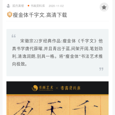
孤月满楼
书画资料库
2020-11-02
瘦金体千字文.高清下载
宋徽宗22岁经典作品:瘦金体《千字文》他
真书学唐代薛曜,并且青出于蓝,间架开阔,笔划劲
利,清逸润朗,别具一格。将“瘦金体”书法艺术推
向极致。