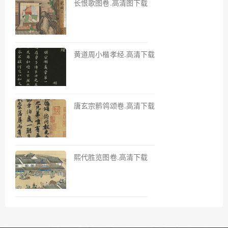
长恨歌图卷.高清图下载
黄道周小楷孝经.高清下载
唐玄宗鹡鸰颂卷.高清下载
熙代胜览图卷.高清下载