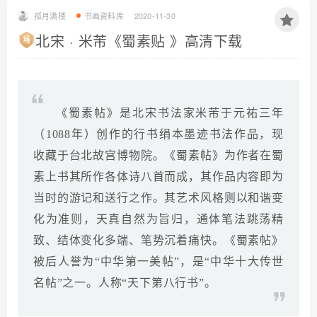
孤月满楼
书画资料库
2020-11-30
北宋 · 米芾《蜀素贴 》高清下载
《蜀素帖》是北宋书法家米芾于元祐三年
（1088年）创作的行书绢本墨迹书法作品，现
收藏于台北故宫博物院。《蜀素帖》为作者在蜀
素上书其所作各体诗八首而成，其作品内容即为
当时的游记和送行之作。其艺术风格则以和谐变
化为准则，天真自然为旨归，通体笔法跳荡精
致、结体变化多端、笔势沉着痛快。《蜀素帖》
被后人誉为“中华第一美帖”，是“中华十大传世
名帖”之一。人称“天下第八行书”。