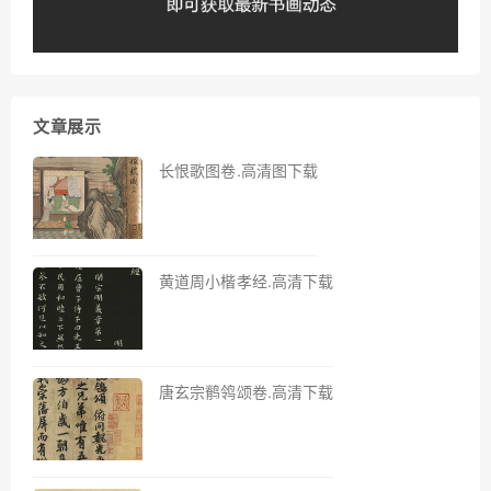
文章展示
长恨歌图卷.高清图下载
黄道周小楷孝经.高清下载
唐玄宗鹡鸰颂卷.高清下载