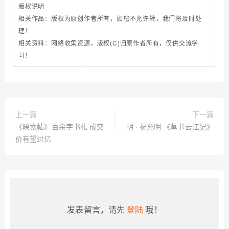
版权说明
相关作品：版权为原创作者所有，如您不允许转，我们将及时处
理！
相关资料：网络收集资源，版权(C)归原作者所有，仅供交流学
习！
上一篇
下一篇
《暌索帖》百余字书札 成交
明 · 祝允明 《草书云江记》
价有望过亿
发表留言，请先
登陆
哦！