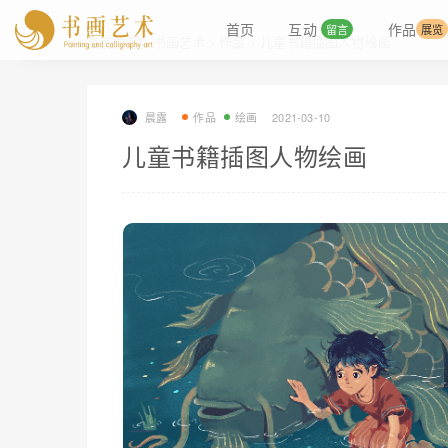
首页
互动
作品
留言
展览
当前位置：
书画艺术
作品
儿童书籍插图人物绘画
>
>
晨露
作品
绘画
2021-03-10
儿童书籍插图人物绘画