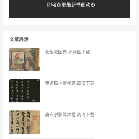
文章展示
长恨歌图卷.高清图下载
黄道周小楷孝经.高清下载
唐玄宗鹡鸰颂卷.高清下载