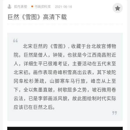
孤月满楼
书画资料库
2021-06-16
巨然《雪图》高清下载
北宋巨然的《雪图》, 收藏于台北故宫博物
院。巨然是僧人，钟陵，也就是今江西南昌附近
人，详细生平已很难考证，主要活动在五代末至
北宋初。画作表现奇峰积雪高出云表，其下坡陀
冈阜松杉萧疏，山脚寒车马行旅，峰峦从上至
下，全以焦墨直皴，树欹屈多之势，坡石微用卷
云法，已是李郭画派风貌，故此图绘制时代实际
应该已在巨然之后。