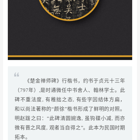
《楚金禅师碑》行楷书，约书于贞元十三年
（797年）,是时通微任中书舍人、翰林学士。此
碑不重法度, 有稚拙之态, 有些字因结体方扁，
和以尚法著称的“颜徐”楷书形成了鲜明的对照。
明赵跋之曰：“此碑清圆婉逸, 虽钩碟小减, 而亦
微有晋之风度, 观者当自得之”。此本为民国时期
拓本。