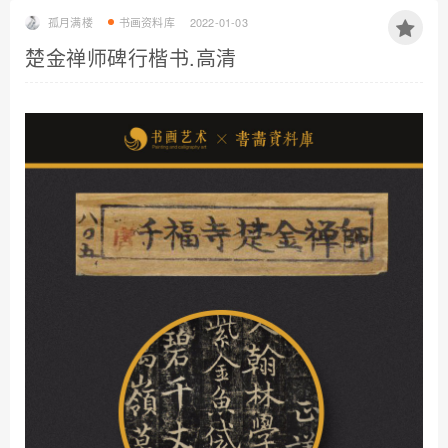
孤月满楼
书画资料库
2022-01-03
楚金禅师碑行楷书.高清