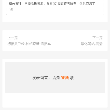
相关资料：网络收集资源，版权(C)归原作者所有，仅供交流学
习！
上一篇
下一篇
初拓灵飞经.钟绍京著.清拓本
淳化閣帖.高清
发表留言，请先
登陆
哦！