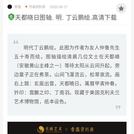
寒瀚
书画资料库
2022-06-17
天都晓日图轴. 明. 丁云鹏绘.高清下载
明代丁云鹏绘。此图为作者为友人仲鲁先生
五十寿而绘。图轴描绘清晨几位文士在天都峰
（安徽黄山主峰之一）等待太阳从云间升起，旁
边童子正在煮茶。山间飞瀑流云，松翠泉流。画
右上题：玄扈出雲，天都曉日。萬曆甲寅仲春。
钤印：雲鵬之印、丁南羽。现藏于美国克利夫兰
艺术博物馆，纸本设色。