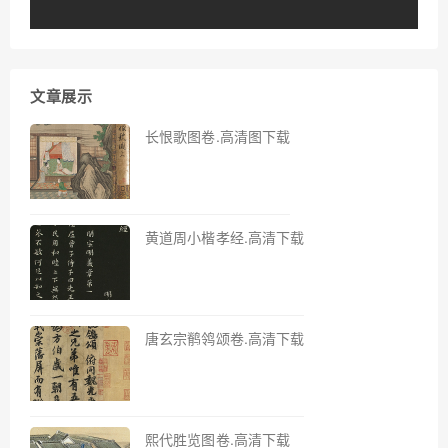
文章展示
长恨歌图卷.高清图下载
黄道周小楷孝经.高清下载
唐玄宗鹡鸰颂卷.高清下载
熙代胜览图卷.高清下载