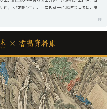
侧工人们正以各种机器凿山开路，远处则烧山辟径，野
精谨，人物神情生动。此幅现藏于台北故宫博物院，纸