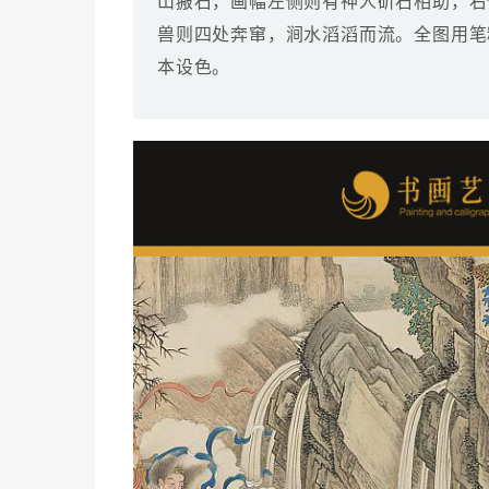
山搬石，画幅左侧则有神人斫石相助，右
兽则四处奔窜，涧水滔滔而流。全图用笔
本设色。