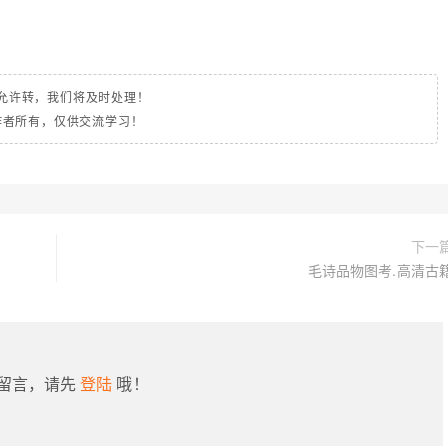
允许转，我们将及时处理！
作者所有，仅供交流学习！
下一
毛诗品物图考.高清古
留言，请先
登陆
哦！