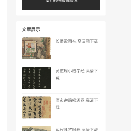
文章展示
长恨歌图卷.高清图下载
黄道周小楷孝经.高清下
载
唐玄宗鹡鸰颂卷.高清下
载
熙代胜览图卷.高清下载