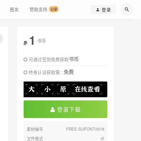
圈友
赞助支持
登录
记录
1
书币
书币
可通过签到免费获取
免费
终身认证获取需 :
登录下载
素材编号
FREE-SUFONT0018
文件格式
tif