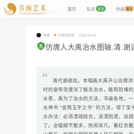
首页
互动
作品
留言
展览
当前位置：
书画艺术
书画资料库
仿唐人大禹治水图轴.清.
>
>
寒瀚
书画资料库
2022-06-21
仿唐人大禹治水图轴.清.谢
清代谢遂绘。本幅画大禹开山治理洪
时的皇帝尧便派了鲧去治水，鲧用防堵的
水患，禹为了治水的方法，寻遍各地，一
水神书 “金简玉字之书” 的方法，得了
水办法：必须湮疏结合，该湮则湮，该疏
了。全幅细节繁多，热闹非凡，著红衣戴