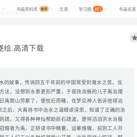
书画资料库
文章
学习圈
书画名家
推荐
热门
谢遂绘.高清下载
遂绘.高清下载
水的故事，传说四五千年前的中国常受到淹水之苦，当
方法，没想到水患更形严重，于是改派鲧的儿子禹治理
日禹爬山劳累了，便枕石而睡，在梦见神人告诉他得治
宝书之后，大禹将书中治水之道细读深思，知道了正确的治
则疏。又得各种神仙帮助斫石疏波，便将滔滔洪水治服
冠帽者为禹，正研读书中精要，运筹维幄，前则工人开