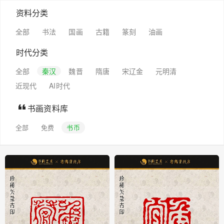
资料分类
全部
书法
国画
古籍
篆刻
油画
时代分类
全部
秦汉
魏晋
隋唐
宋辽金
元明清
近现代
AI时代
书画资料库
全部
免费
书币