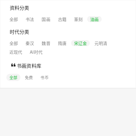
资料分类
全部
书法
国画
古籍
篆刻
油画
时代分类
全部
秦汉
魏晋
隋唐
宋辽金
元明清
近现代
AI时代
书画资料库
全部
免费
书币