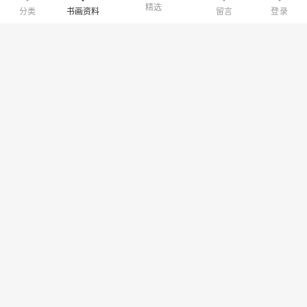
精选
分类
书画资料
留言
登录
专注书画艺术分享
下载APP
赞助我们