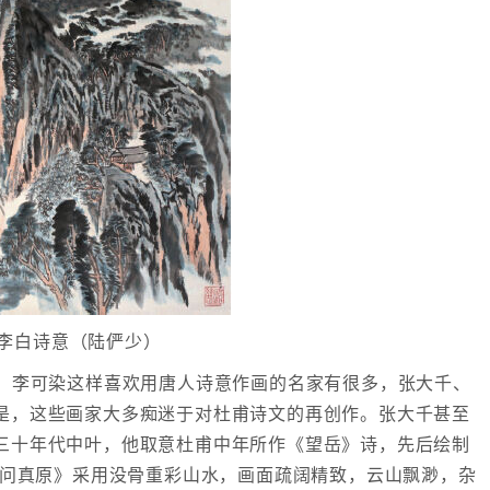
李白诗意（陆俨少）
李可染这样喜欢用唐人诗意作画的名家有很多，张大千、
是，这些画家大多痴迷于对杜甫诗文的再创作。张大千甚至
三十年代中叶，他取意杜甫中年所作《望岳》诗，先后绘制
帝问真原》采用没骨重彩山水，画面疏阔精致，云山飘渺，杂