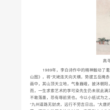
高
1989年，李白诗作中的精神触动了
山图》，将“天姥连天向天横，势拔五岳掩
画中，其山顶天立地，气象巍峨，披沐朝阳
而，一生求索艺术的李可染先生仍未就此满
不敢落墨，恐有辱前贤也。今以小纸试为之
“九州道路无豺虎，远行不劳吉日出。”大