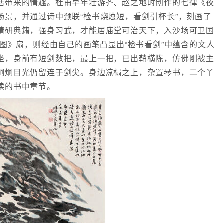
活带来的情趣。杜甫早年壮游齐、赵之地时创作的七律《夜
场景，并通过诗中颈联“检书烧烛短，看剑引杯长”，刻画了
精研典籍，强身习武，才能居庙堂可治天下，入沙场可卫国
烛图》扇，则经由自己的画笔凸显出“检书看剑”中蕴含的文人
坐，身前有短剑数把，最上一把，已出鞘横陈，仿佛刚被主
炯炯目光仍留连于剑尖。身边凉榻之上，杂置琴书，二个丫
读的书中章节。