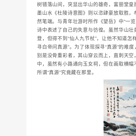
树错落山间，突显出华山的雄奇，富丽堂皇而
墨山水《杜陵诗意图》则以恣肆豪放取胜，
然笔端。与青年壮游时所作《望岳》中“一
诗中表述了自己的失意与彷徨。虽然华山壮
登，但得不到“仙人九节杖”，让他不知道怎
寻白帝问真源”。为了体现探寻“真源”的难
别是没骨重彩者，其山穿云而上，直刺天空
中，虽然有小路通向玉女祠，但在画取横幅
所谓“真源”究竟藏在那里。