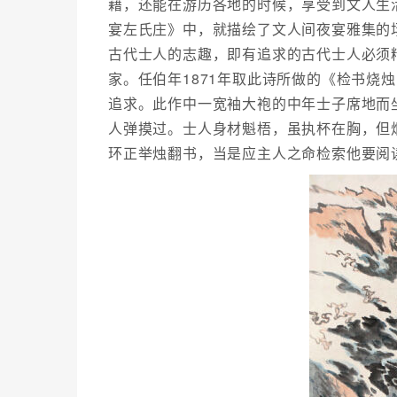
藉，还能在游历各地的时候，享受到文人生
宴左氏庄》中，就描绘了文人间夜宴雅集的
古代士人的志趣，即有追求的古代士人必须
家。任伯年1871年取此诗所做的《检书烧
追求。此作中一宽袖大袍的中年士子席地而
人弹摸过。士人身材魁梧，虽执杯在胸，但
环正举烛翻书，当是应主人之命检索他要阅