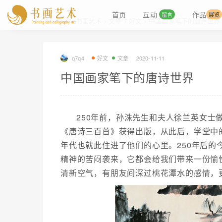
首页
互动
作品
留言
展览
当前位置：
书画艺术
文章
好文
中国画家笔下的唐诗世界
>
>
>
q7q4
好文
文章
2020-11-11
中国画家笔下的唐诗世界
250年前，孙洙先生和夫人徐兰英女士
《唐诗三百首》获得出版，从此后，学堂中
年代也就此住进了他们的心里。250年后
精神的苦闷袭来，它都会给我们带来一份愉
清新空气，有朋友间深过桃花潭水的感情，更