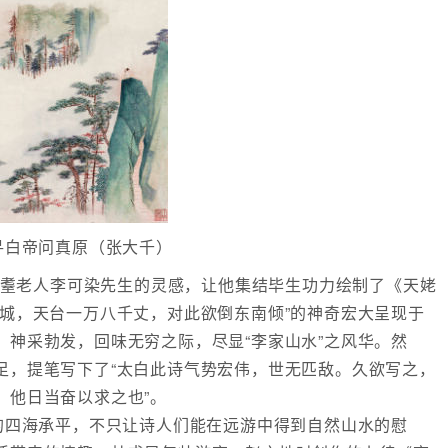
寻白帝问真原（张大千）
耄耋老人李可染先生的灵感，让他集结毕生功力绘制了《天姥
赤城，天台一万八千丈，对此欲倒东南倾”的神奇宏大呈现于
，神采勃发，回味无穷之际，尽显“李家山水”之风华。然
足，提笔写下了“太白此诗气势宏伟，世无匹敌。久欲写之，
，他日当奋以求之也”。
唐的四海承平，不只让诗人们能在远游中得到自然山水的慰