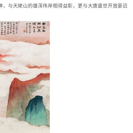
神，与天姥山的雄浑伟岸相得益彰，更与大唐盛世开放豪迈