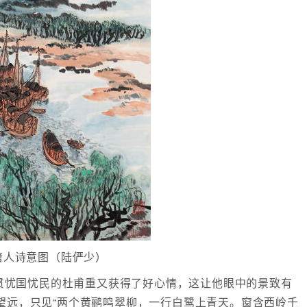
唐人诗意图（陆俨少）
贯忧国忧民的杜甫重又获得了好心情，这让他眼中的景致有
望远，只见“两个黄鹂鸣翠柳，一行白鹭上青天。窗含西岭千