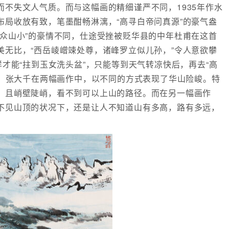
不失文人气质。而与这幅画的精细谨严不同，1935年作水
布局收放有致，笔墨酣畅淋漓，“高寻白帝问真源”的豪气盎
览众山小”的豪情不同，仕途受挫被贬华县的中年杜甫在这首
美无比，“西岳崚嶒竦处尊，诸峰罗立似儿孙，”令人意欲攀
样才能“拄到玉女洗头盆”，只能等到天气转凉快后，再去“高
度，张大千在两幅画作中，以不同的方式表现了华山险峻。特
，且峭壁陡峭，看不到可以上山的路径。而在另一幅画作
不见山顶的状况下，还是让人不知道山有多高，路有多远，