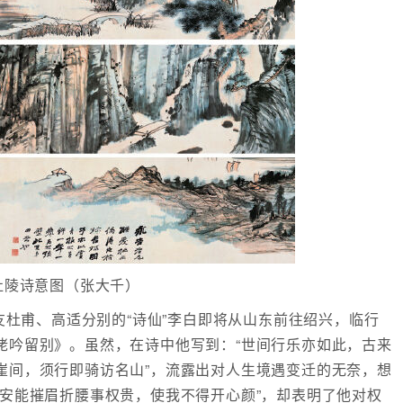
杜陵诗意图（张大千）
杜甫、高适分别的“诗仙”李白即将从山东前往绍兴，临行
姥吟留别》。虽然，在诗中他写到：“世间行乐亦如此，古来
崖间，须行即骑访名山”，流露出对人生境遇变迁的无奈，想
“安能摧眉折腰事权贵，使我不得开心颜”，却表明了他对权