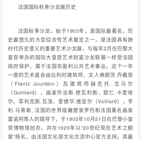
法国国际秋季沙龙展历史
法国秋季沙龙，始于1903年，是国际最著名，历
史最悠久的大型综合性艺术展览之一，是法国具有跨
时代历史意义的重要艺术沙龙展，与每年2月在巴黎大
皇宫举办的国际大皇宫艺术财富沙龙联展一样受法国
政府保护，属于法国非盈利公共艺术事业。这个一年
一度的艺术盛会由比利时建筑师、文人佛朗茨.乔戴恩
（Frantz Jourdain）及建筑师赫克托.吉马尔
（Guimard），画家乔治斯.德瓦利斯、欧仁.卡里埃
尔、菲利克斯.瓦洛、爱德华.维亚尔（Vuillard），亨
利.马蒂斯, 法国的世界级雕塑家罗丹和法国著名画家
雷诺阿等人的倡导下，于1903年10月31日在巴黎小皇
宫博物馆创办，并在1920年以“20世纪现在艺术之橱
窗”扬名，由法国文化部文化交流中心官方支持。其最