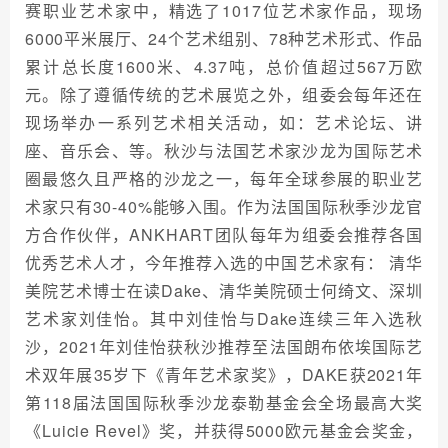
赛职业艺术家中，精选了1017位艺术家作品，现场
6000平米展厅、24个艺术组别、78种艺术形式、作品
累计总长度1600米、4.37吨，总价值超过567万欧
元。除了遵循传统的艺术展览之外，组委会每年还在
现场举办一系列艺术相关活动，如：艺术论坛、讲
座、音乐会、等。秋沙与法国艺术家沙龙为国际艺术
圈最悠久且严格的沙龙之一，每年全球参展的职业艺
术家只有30-40%能够入围。作为法国国际秋季沙龙官
方合作伙伴，ANKHART团队每年为组委会推荐各国
优秀艺术人才，今年推荐入选的中国艺术家有： 清华
美院艺术博士在读Dake、清华美院硕士何绮文、深圳
艺术家刘佳怡。其中刘佳怡与Dake连续三年入选秋
沙，2021年刘佳怡获秋沙推荐至法国朗布依埃国际艺
术双年展35岁下《青年艺术家奖》，DAKE获2021年
第118届法国国际秋季沙龙泰勒基金会全场最高大奖
《Luicie Revel》奖，并获得5000欧元基金会奖金，