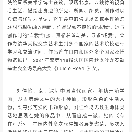
院绘画系美术学博士在读，现居北京。以独特的视角
看生活，描绘出身边的所见、所闻、所感，创作时以
真诚与珍视为基调，将生命中的遇见场景或事件通过
联想与想象融入画面。作品是毫不掩饰的“本我”。她与
创作时的“自我”链接，遵循着善与美，寻求“超我”。曾
作为清华美院交换艺术生到多个国家的艺术院校进行
学习和交流访问，作品曾在国内和国外多个国家及博
物馆展出。2021年获第118届法国国际秋季沙龙泰勒
基金会全场最高大奖《Luicie Revel 》奖。
刘佳怡，女，深圳中国当代画家。年幼开始学
画，从古典经文中的大小神仙，形形色色的生活人
物，到夸张可爱的卡通形象，刘佳怡将无数生命体灵
活地展现在她的作品中，从而自成一派。她的《存
在》系列，在国内外多次获得知名展览邀请，多次入
选秋沙和法国大皇宫沙龙联展，被大师级的同行所认