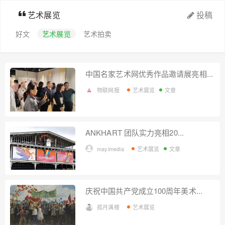
艺术展览
投稿
好文
艺术展览
艺术拍卖
中国名家艺术网优秀作品邀请展亮相...
物联网报
艺术展览
文章
ANKHART 团队实力亮相20...
mayimedia
艺术展览
文章
庆祝中国共产党成立100周年美术...
孤月满楼
艺术展览