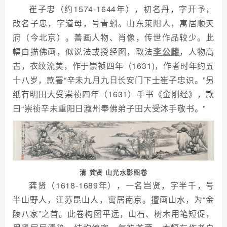
崔子忠（约1574-1644年），初名丹，字开予，
改名子忠，字道母，号青蚓。山东莱阳人，寓居顺天
府（今北京）。善画人物、肖像，传世作品较少。此
幅白描佛画，似说法或授经图，取法
李公麟
，人物高
古，衣纹流美，作于崇祯四年（1631)，作者时年约五
十八岁，款署“辛未九月九日长安门下士崔子忠识。”另
纸有明田大受崇祯四年（1631）手书《金刚经》，款
曰“崇祯辛未重阳日瀛州奉佛弟子田大受沐手敬书。”
清 龚贤 山光水影图卷
龚贤（1618-1689年），一名岂贤，字半千，号
半山野人，江苏昆山人，寓居南京。擅画山水，为“金
陵八家”之首。此卷构图平远，山石、树木用笔短促，