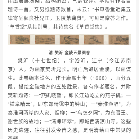
用墨层层渍染，结构缜密，气韵苍莽。本幅有作者自
题诗一首，又另纸题诗数首，末云：“书草香堂近集五
律寄呈穉良社兄正，玉陵弟龚贤”，可见是赠答之作。
“草香堂”系其别号，其诗集名《草香堂集》。
清 樊沂 金陵五景图卷
樊沂（十七世纪），字浴沂，江宁（今江苏南
京）人，为画家樊圻兄长。明亡后避居金陵，以画谋
生。此卷绢本设色，作于康熙七年（1668），画分五
段，描绘金陵地方的五处胜景，各有作者题名，并附
樊新题诗：一“燕矶晓望”，即长江边屹立的燕子矶；一
“锺阜晴云”，即东郊晴霭中的钟山；一“秦淮渔唱”，为
秦淮河两岸的人家、烟柳；一“乌衣夕照”，为东晋王、
谢世族的故地；一“清凉环翠”，即城西清凉山寺。这些
历史遗迹，往往引发今昔之感，是明清绘画中常见的
画题。