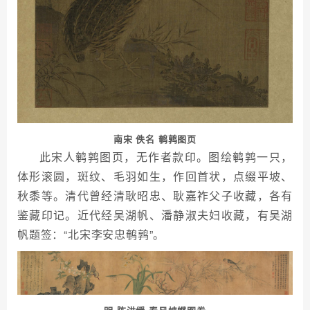
南宋 佚名 鹌鹑图页
此宋人鹌鹑图页，无作者款印。图绘鹌鹑一只，
体形滚圆，斑纹、毛羽如生，作回首状，点缀平坡、
秋黍等。清代曾经清耿昭忠、耿嘉祚父子收藏，各有
鉴藏印记。近代经吴湖帆、潘静淑夫妇收藏，有吴湖
帆题签：“北宋李安忠鹌鹑”。