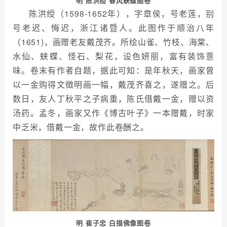
明 陈洪绶 春风蛱蝶图卷
陈洪绶（1598-1652年），字章侯，号老莲，别
号老迟、悔迟，浙江诸暨人。此图作于顺治八年
（1651)，画赠老友戴茂齐。所绘山雀、竹枝、海棠、
水仙、蛱蝶、怪石、梨花，设色妍丽，富有装饰意
味。卷末有作者自题，据此可知：是年秋天，画家曾
以一金购得文徵明画一幅，戴茂齐喜之，遂赠之。后
数日，友人丁秋平之子病重，陈氏借戴一金，赠以资
汤药。孟冬，画家又作《博古叶子》一本赠戴，时家
中乏米，借戴一金，故作此卷酬之。
明 崔子忠 白描佛像图卷