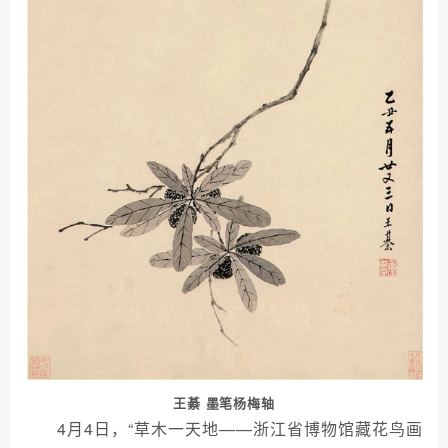
王綦 墨笔杨梅轴
4月4日，“草木一天地——浙江省博物馆藏花鸟画