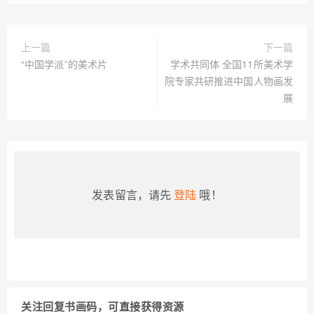
上一篇
下一篇
“中国学派”的美术片
学术共同体 全国11所美术学
院专家共研推进中国人物画发
展
发表留言，请先
登陆
哦！
关注回复书画码，可直接获得资源