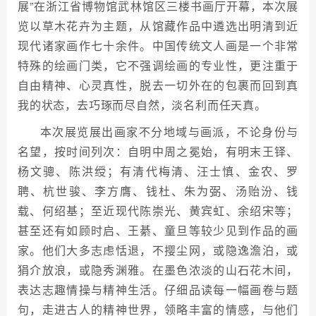
展”在浙江省博物馆武林馆区三楼书画厅开幕，本次展
览以草木花卉为主题，从馆藏作品中遴选出明清到近
现代诸家画作七十余件。中国传统文人画是一个非常
特殊的绘画门类，它不强调绘画的专业性，更注重于
自由精神、心灵真性，脱去一切外在的包裹而回到真
我的状态，去巧琢而尽自然，淡名利而任天真。
本次展览展出画家不分地域与画派，不论身份与
名望，按时间列次：自明中周之冕始，有明末王铎、
杨文骢、陈洪绶；有清代梅清、汪士慎、金农、罗
聘、杭世骏、李方膺、钱杜、朱为弼、汤贻汾、钱
载、何绍基；至近现代陈崇光、黄宾虹、余绍宋等；
甚至还有如顾时启、王綦、童旦等较少见到作品的画
家。他们大多志虑恬退，不撄尘网，或隐逸澹泊，或
狷介放浪，或隐秀渊雅。在墨色浓淡的山石花木间，
表达志趣情操与精神生活。仔细品读每一幅画卷与题
句，走进古人的精神世界，领略丰富的情感，与他们