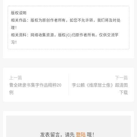
版权说明
相关作品：版权为原创作者所有，如您不允许转，我们将及时处
理！
相关资料：网络收集资源，版权(C)归原作者所有，仅供交流学
习！
上一篇
下一篇
曹全碑隶书集字作品精粹20
李公麟《维摩居士像》超清图
例
下载
发表留言，请先
登陆
哦！