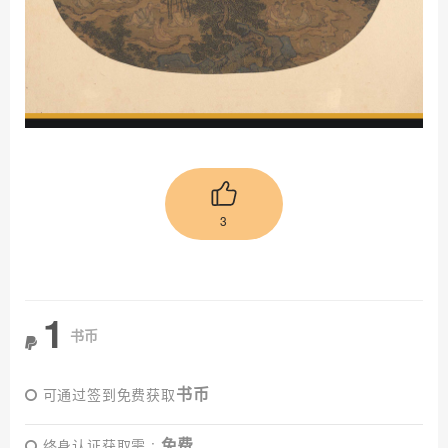
3
1
书币
书币
可通过签到免费获取
免费
终身认证获取需 :