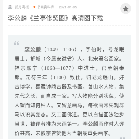
孤月满楼
书画资料库
2021-01-05
李公麟《兰亭修契图》高清图下载
李公麟
（1049—1106），字伯时，号龙眠
居士，舒城（今属安徽省）人。北宋著名画家。
神宗熙宁（1068—1077）中进士，官至朝奉
郎。元符三年（1100）致仕，归老龙眠山。好
古博学，喜藏钟鼎古器及书画。善山水人物，集
先代之长，而自成一家。写人物能分别状貌，使
人望而知何种人。又留意画马，每欲画常先观群
马以识其变态。又工画佛道。更以白描画法独步
当世，被评者推为宋画第一。
李公麟
画作时人评
价甚高，宋徽宗曾赞他为当朝最重要画家。