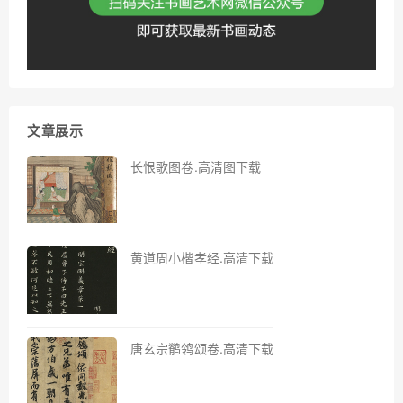
文章展示
长恨歌图卷.高清图下载
黄道周小楷孝经.高清下载
唐玄宗鹡鸰颂卷.高清下载