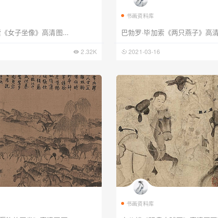
书画资料库
《女子坐像》高清图...
巴勃罗·毕加索《两只燕子》高清图
2.32K
2021-03-16
书画资料库