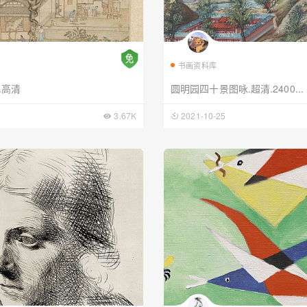
书画资料库
.高清
圆明园四十景图咏.超清.2400...
3.67K
2021-10-25