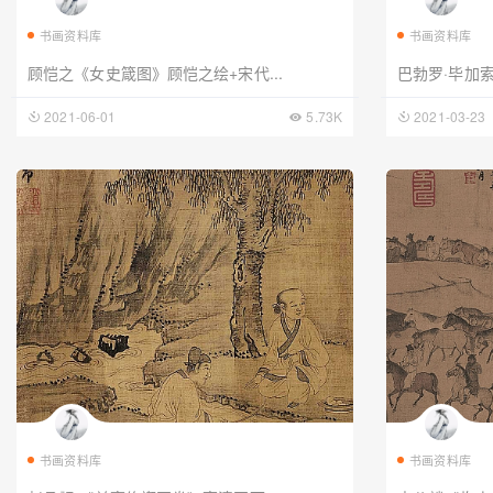
书画资料库
书画资料库
顾恺之《女史箴图》顾恺之绘+宋代...
巴勃罗·毕加索
2021-06-01
5.73K
2021-03-23
书画资料库
书画资料库