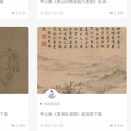
载
李公麟《商山四皓会昌九老图》高清...
2.57K
2021-01-05
2.48K
书画资料库
下载
李公麟《潇湘卧游图》超清图下载
2.66K
2021-01-05
3.53K