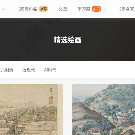
书画资料库
文章
学习圈
书画名家
推荐
热门
精选绘画
元明清
近现代
AI时代