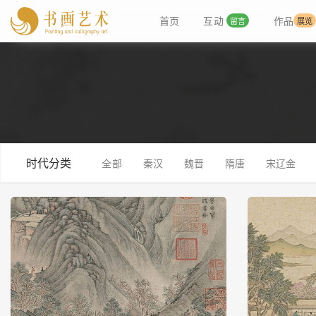
首页
互动
作品
留言
展览
时代分类
全部
秦汉
魏晋
隋唐
宋辽金