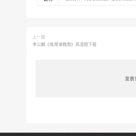
上一篇
李公麟《维摩演教图》高清图下载
发表