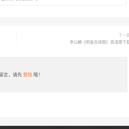
下一
李公麟《明皇击球图》高清图下
留言，请先
登陆
哦！