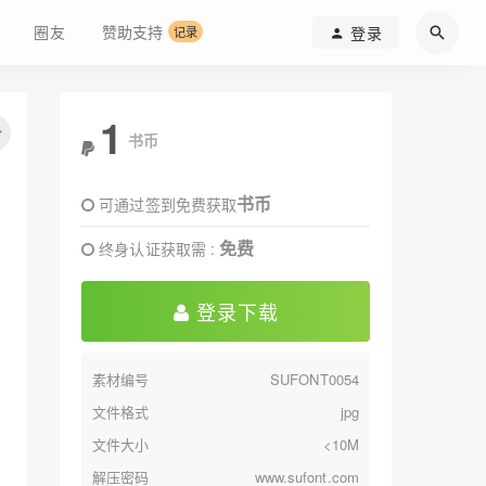
圈友
赞助支持
登录
记录
1
书币
书币
可通过签到免费获取
免费
终身认证获取需 :
登录下载
素材编号
SUFONT0054
文件格式
jpg
文件大小
<10M
解压密码
www.sufont.com