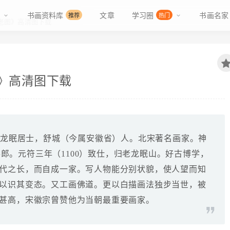
书画资料库
文章
学习圈
书画名家
推荐
热门
老图》高清图下载
》高清图下载
时，号龙眠居士，舒城（今属安徽省）人。北宋著名画家。神
朝奉郎。元符三年（1100）致仕，归老龙眠山。好古博学，
代之长，而自成一家。写人物能分别状貌，使人望而知
以识其变态。又工画佛道。更以白描画法独步当世，被
甚高，宋徽宗曾赞他为当朝最重要画家。