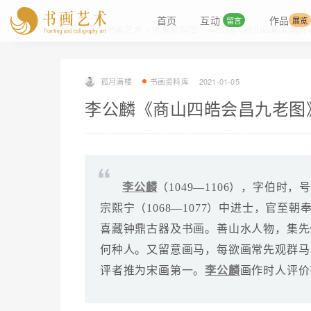
首页
互动
作品
留言
展览
当前位置：
书画艺术
书画资料库
李公麟《商山四皓会昌九
>
>
孤月满楼
书画资料库
2021-01-05
李公麟《商山四皓会昌九老图
李公麟
（1049—1106），字伯
宗熙宁（1068—1077）中进士，官至
喜藏钟鼎古器及书画。善山水人物，集先
何种人。又留意画马，每欲画常先观群马
评者推为宋画第一。
李公麟
画作时人评价