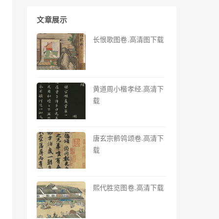
文章展示
长恨歌图卷.高清图下载
黄道周小楷孝经.高清下
载
唐玄宗鹡鸰颂卷.高清下
载
熙代胜览图卷.高清下载