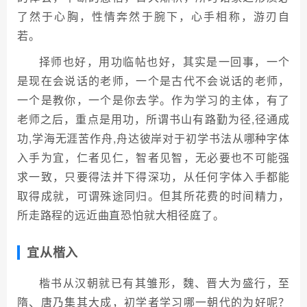
了然于心胸，性情奔然于腕下，心手相称，游刃自
若。
择师也好，用功临帖也好，其实是一回事，一个
是现在会说话的老师，一个是古代不会说话的老师，
一个是教你，一个是你去学。作为学习的主体，有了
老师之后，重点是用功，所谓书山有路勤为径,径通成
功,学海无涯苦作舟,舟达彼岸对于初学书法从哪种字体
入手为宜，仁者见仁，智者见智，无必要也不可能强
求一致，只要得法并下得深功，从任何字体入手都能
取得成就，可谓殊途同归。但其所花费的时间精力，
所走路程的远近曲直恐怕就大相径庭了。
宜从楷入
楷书从汉朝就已有其雏形，魏、晋大为盛行，至
隋、唐乃集其大成，初学者学习哪一朝代的为好呢？