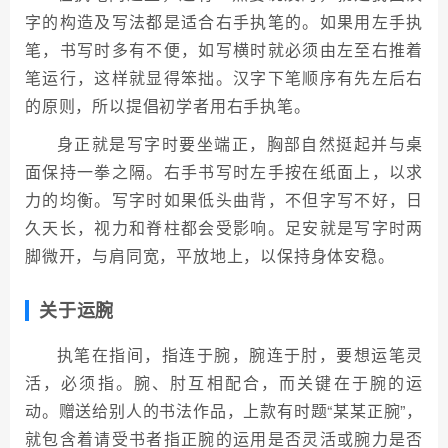
字的构造及写法都是适合右手执笔的。如果用左手执
笔，书写时多有不便，如写横时就必须由左至右推着
笔运行，这样就显得笨拙。汉字下笔顺序有先左后右
的原则，所以提倡初学者用右手执笔。
身正就是写字时要坐端正，胸部自然挺起并与桌
面保持一拳之隔。右手书写时左手按在纸面上，以求
力的均衡。写字时如果低头曲背，不但字写不好，日
久天长，视力和脊柱都会受影响。足安就是写字时两
脚微开，与肩同宽，平放地上，以保持身体安稳。
关于运腕
执笔在指间，指连于腕，腕连于肘，要想运笔灵
活，必须指。腕、肘互相配合，而关键在于腕的运
动。赠送给别人的书法作品，上款有时题“某某正腕”，
就包含着请受书者指正腕的运用是否灵活或腕力是否