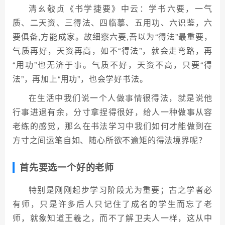
清ㄠ敧贞《书学捷要》中云：学书六要，一气
质、二天资、三得法、四临摹、五用功、六识鉴，六
要俱备,方能成家。故细察六要,吾以为“得法”最重要，
气质再好，天资再高，如不“得法”，就会走弯路，再
“用功”也无济于事。气质不好，天资不高，只要“得
法”，再加上“用功”，也会学好书法。
在生活中我们说一个人做事情很得法，就是说他
行事进退有余，分寸拿捏得很好，给人一种做事从容
老练的感觉，那么在书法学习中我们如何才能做到在
方寸之间运笔自如、随心所欲不逾矩的得法境界呢？
首先要选一个好的老师
特别是刚刚起步学习阶段尤为重要；古之学者必
有师，只是许多后人只记住了成名的学生而忘了老
师，就象知道王羲之，而不了解卫夫人一样，这从中