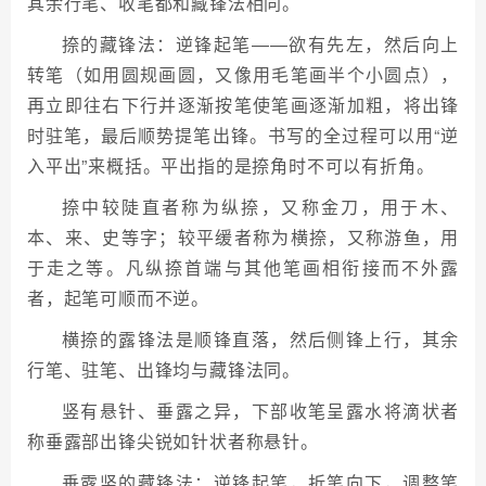
其余行笔、收笔都和藏锋法相同。
捺的藏锋法：逆锋起笔——欲有先左，然后向上
转笔（如用圆规画圆，又像用毛笔画半个小圆点），
再立即往右下行并逐渐按笔使笔画逐渐加粗，将出锋
时驻笔，最后顺势提笔出锋。书写的全过程可以用“逆
入平出”来概括。平出指的是捺角时不可以有折角。
捺中较陡直者称为纵捺，又称金刀，用于木、
本、来、史等字；较平缓者称为横捺，又称游鱼，用
于走之等。凡纵捺首端与其他笔画相衔接而不外露
者，起笔可顺而不逆。
横捺的露锋法是顺锋直落，然后侧锋上行，其余
行笔、驻笔、出锋均与藏锋法同。
竖有悬针、垂露之异，下部收笔呈露水将滴状者
称垂露部出锋尖锐如针状者称悬针。
垂露竖的藏锋法：逆锋起笔，折笔向下，调整笔