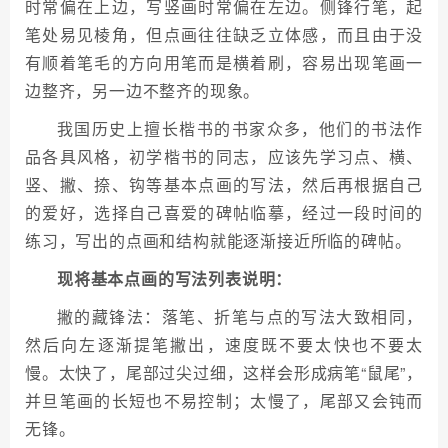
时常偏在上边，写竖画时常偏在左边。侧锋行笔，起
笔处易见棱角，但点画往往缺乏立体感，而且由于没
有顺着笔毛的方向用笔而是横着刷，容易出现笔画一
边整齐，另一边不整齐的现象。
我国历史上擅长楷书的书家众多，他们的书法作
品各具风格，初学楷书的同志，应该先学习点、横、
竖、撇、捺、钩等基本点画的写法，然后再根据自己
的爱好，选择自己喜爱的碑帖临摹，经过一段时间的
练习，写出的点画和结构就能逐渐接近所临的碑帖。
现将基本点画的写法列表说明：
撇的藏锋法：落笔、折笔与点的写法大致相同，
然后向左逐渐提笔撇出，速度既不要太快也不要太
慢。太快了，尾部过尖过细，这样会形成病笔“鼠尾”，
并旦笔画的长短也不易控制；太慢了，尾部又会钝而
无锋。