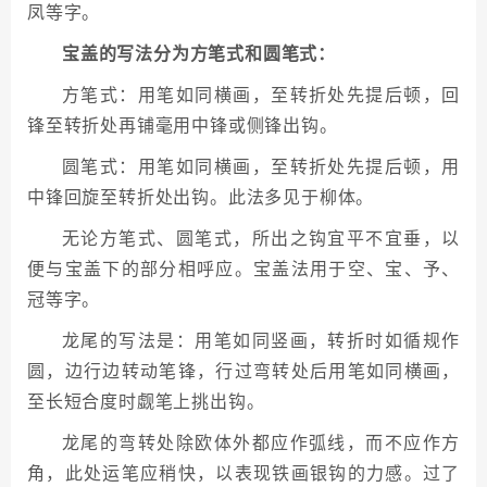
凤等字。
宝盖的写法分为方笔式和圆笔式：
方笔式：用笔如同横画，至转折处先提后顿，回
锋至转折处再铺毫用中锋或侧锋出钩。
圆笔式：用笔如同横画，至转折处先提后顿，用
中锋回旋至转折处出钩。此法多见于柳体。
无论方笔式、圆笔式，所出之钩宜平不宜垂，以
便与宝盖下的部分相呼应。宝盖法用于空、宝、予、
冠等字。
龙尾的写法是：用笔如同竖画，转折时如循规作
圆，边行边转动笔锋，行过弯转处后用笔如同横画，
至长短合度时觑笔上挑出钩。
龙尾的弯转处除欧体外都应作弧线，而不应作方
角，此处运笔应稍快，以表现铁画银钩的力感。过了