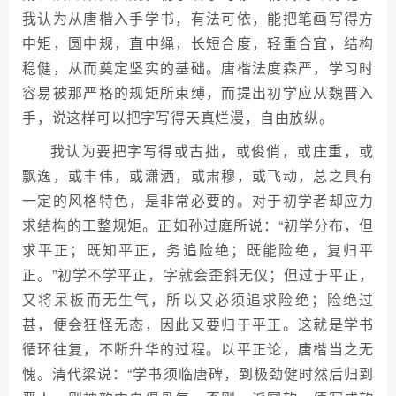
我认为从唐楷入手学书，有法可依，能把笔画写得方
中矩，圆中规，直中绳，长短合度，轻重合宜，结构
稳健，从而奠定坚实的基础。唐楷法度森严，学习时
容易被那严格的规矩所束缚，而提出初学应从魏晋入
手，说这样可以把字写得天真烂漫，自由放纵。
我认为要把字写得或古拙，或俊俏，或庄重，或
飘逸，或丰伟，或潇洒，或肃穆，或飞动，总之具有
一定的风格特色，是非常必要的。对于初学者却应力
求结构的工整规矩。正如孙过庭所说：“初学分布，但
求平正；既知平正，务追险绝；既能险绝，复归平
正。”初学不学平正，字就会歪斜无仪；但过于平正，
又将呆板而无生气，所以又必须追求险绝；险绝过
甚，便会狂怪无态，因此又要归于平正。这就是学书
循环往复，不断升华的过程。以平正论，唐楷当之无
愧。清代梁说：“学书须临唐碑，到极劲健时然后归到