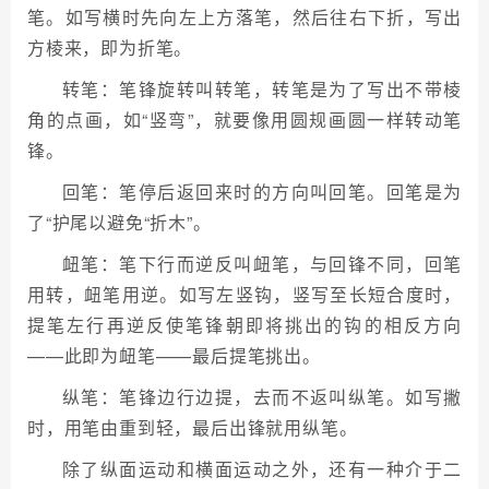
笔。如写横时先向左上方落笔，然后往右下折，写出
方棱来，即为折笔。
转笔：笔锋旋转叫转笔，转笔是为了写出不带棱
角的点画，如“竖弯”，就要像用圆规画圆一样转动笔
锋。
回笔：笔停后返回来时的方向叫回笔。回笔是为
了“护尾以避免“折木”。
衄笔：笔下行而逆反叫衄笔，与回锋不同，回笔
用转，衄笔用逆。如写左竖钩，竖写至长短合度时，
提笔左行再逆反使笔锋朝即将挑出的钩的相反方向
——此即为衄笔——最后提笔挑出。
纵笔：笔锋边行边提，去而不返叫纵笔。如写撇
时，用笔由重到轻，最后出锋就用纵笔。
除了纵面运动和横面运动之外，还有一种介于二