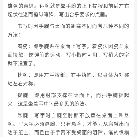
雄强的意思。运腕就是靠手腕的上下提按和前后左右
起伏往返而操纵笔锋，写出合乎要求的点画。
书写时因手腕与桌面的距离不同而有几种不同的
方法：
着腕：即手腕贴在桌面上写字。着腕法因腕与桌
面接触，妨碍笔的运动，写小楷时可用，写稍大的字
就不适宜了。
枕腕：即用左手按纸，右手执笔，以身体为对称
轴左右对称。
提腕：即用肘部支撑在桌面上，而把手腕提起
来，这是坐着写中字最多见的腕法。
悬腕：写字时自腕至肘都不放置在桌面上叫悬
腕。写大字必须悬腕，只有悬腕，才能力从肩臂出而
达于纸上，而且由于手臂不受桌面的阻障，笔的纵横