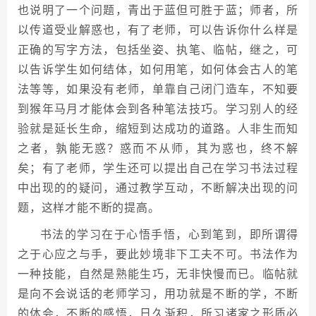
也说明了一个问题，青出于蓝但可胜于蓝；师者，所
以传道受业解惑也，有了老师，可以告诉你什么样是
正确的写字方法，包括坐姿、执笔、临帖，继之，可
以告诉学生如何结体，如何用笔，如何体会古人的笔
法等等，如果没有老师，单靠自己闭门造车，不知要
到猴年马月才能体会到各种笔法技巧。学习别人的经
验就是延长生命，缩短到达成功的道路。人非生而知
之者，孰能无惑？惑而不从师，其为惑也，终不解
矣；有了老师，学生还可以提出自己在学习书法过程
中出现的的疑问，通过教学互动，不断解决出现的问
题，这样才能不断的提高。
书法的学习在于心悟手悟，心到笔到，即所谓得
之于心应之与手，要此妙境非下工夫不可。书法作为
一种技能，自然是熟能生巧，无非快慢而已。临帖就
是向不会说话的老师学习，用功就是不断的学，不断
的体会，不断的感悟，日久渐积，所习诸家之形质必