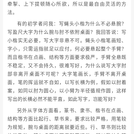
牵掣、上下提顿随心所欲，所以是最自由灵活的方
法。
有的初学者问我：写蝇头小楷为什么不必悬腕？
写盈尺大字为什么腕与肘不依附桌面？我回答说：写
小楷实无必要，写大字非悬不可。蝇头小楷笔画短、
字小，只需运指就足以应付，何必要悬起整个手臂？
而且楷书在点画、结构等方面要求极严，手臂全悬既
不稳定，又不会持久，很难写好，为什么说写大字肘
部非离开桌面不可呢？大字笔画长，手臂不离开桌
面，笔的挥运就不自如，以写长横为例，假如以肘着
案，如同以肘为圆心，以小臂为半径循规作圆，这样
写出的长横必然不能平直，如此写字，岂能写好？
另外从字体方面看，篆书、隶书、楷书在点画、
结构等方面比起行、草书来，要求比较严格，用笔较
为规矩，腕与桌面的距离就要近些。行、草书则比较