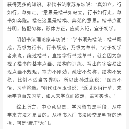
获得更多的知识。宋代书法家苏东坡说：“真如立，行
如行，草如走。”意思是楷书如站立，行书如行走，草
书如奔跑。楷在这里是楷模、典范的意思。楷书点画
分明，搭配匀称，形体方正，应规入矩，宜于初学。
明朝书法理论家丰坊说：“学书须先楷法…楷书既
成，乃纵为行书。行书既成，乃纵为草书。”对于初学
者来说，绕过楷书，直接学行书或草书，就会因为忽
视了楷书的基本点画、结构的训练、写出的字容易出
现点画不规矩，笔力不刚劲，疏密不匀称，结构不安
稳，比例不适当等弊病。所以唐孙过庭说：“图真不
悟，习草将迷。”明代汪砢玉也说：“近世多尚行草，未
始学真而先习草，如人未学立而欲走，盖可笑也。”
综上所言，中心意思是：学习楷书是手段，从中
学来方法才是目的。从楷书入门书法殿堂是明智的选
择，可是“康庄”大门。