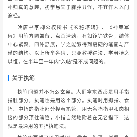
朴归真的意趣，初学易失于臃肿丑怪，不宜作为入门
途径。
晚唐书家柳公权所书《玄秘塔碑》、《神策军
碑》用笔方圆兼备，点画清劲，有如铮铮铁骨，结体
中心紧聚，四外舒展，学之能够得到瘦硬的笔画与严
谨的结构。以上所举各碑，只要教授得法，学者持之
以恒，在半年至一年内“入帖”是不成问题的。
关于执笔
执笔问题并不怎么玄奥。人们拿东西都是用手指
指肚部分，执笔也是用这个部分。执笔时用拇指、食
指、中指的指肚部分捏着笔管，用无名指指甲和肉相
接的部分顶住笔管，小指自然地附着在无名指下—这
就是最通用的五指执笔法。