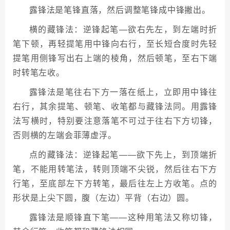
露锋法是笔锋直落，然后调整笔锋成中锋撇出。
横的藏锋法：逆锋起笔—欲右先左，到左端时折
笔下顿，再轻提笔用中锋向右行，至长短合度时先轻
提笔用侧锋写出右上端的棱角，然后顿笔，至右下端
时转笔左收。
露锋法是笔往右下方一落在纸上，立即用中锋往
右行，其余提笔、顿笔、收笔都与藏锋法同。用露锋
法写横时，特别要注意落笔不可过于往右下方切锋，
否则横的左端会菲薄虚浮。
点的藏锋法：逆锋起笔——欲下先上，到顶端折
笔，不能用转笔法，转则顶端不尖锐，然后往右下方
行笔，至底部左下方转笔，最后往左上方收笔。点的
形状是上尖下圆，腹（左边）平背（右边）圆。
露锋法是顺锋直下笔——这种用笔法又称切锋，