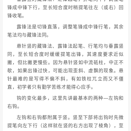
锋成中锋下行，至长短合度时稍提笔往左（或右）回
锋收笔。
露锋法是切锋直落，调整笔锋成中锋行笔，其余
笔法均与藏锋法同。
悬针竖的藏锋法、露锋法起笔、行笔均与垂露竖
同，至长短合度时缓缓提笔出锋，其速度要求近似
撇，但比撇更慢些。因为悬针竖如中流砥柱，中正不
欹，如果出锋过快，可能出现歪斜、虚飘的现象。悬
针最难的是写得不偏不斜，有如铁柱兀立而又不僵
直，初学者只有勤学苦练才能得心应手。
钩的变化最多，这里先讲最基本的两种—左钩和
右钩。
左钩和右钩都附属于竖。竖至下部将出钩时先微
提笔向左下行（这样就在竖的右方出现了棱角），至