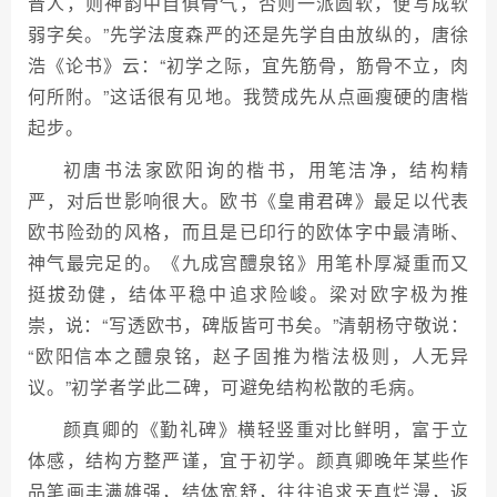
晋人，则神韵中自俱骨气，否则一派圆软，便写成软
弱字矣。”先学法度森严的还是先学自由放纵的，唐徐
浩《论书》云：“初学之际，宜先筋骨，筋骨不立，肉
何所附。”这话很有见地。我赞成先从点画瘦硬的唐楷
起步。
初唐书法家欧阳询的楷书，用笔洁净，结构精
严，对后世影响很大。欧书《皇甫君碑》最足以代表
欧书险劲的风格，而且是已印行的欧体字中最清晰、
神气最完足的。《九成宫醴泉铭》用笔朴厚凝重而又
挺拔劲健，结体平稳中追求险峻。梁对欧字极为推
崇，说：“写透欧书，碑版皆可书矣。”清朝杨守敬说：
“欧阳信本之醴泉铭，赵子固推为楷法极则，人无异
议。”初学者学此二碑，可避免结构松散的毛病。
颜真卿的《勤礼碑》横轻竖重对比鲜明，富于立
体感，结构方整严谨，宜于初学。颜真卿晚年某些作
品笔画丰满雄强，结体宽舒，往往追求天真烂漫，返