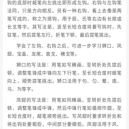
钩的底部时衄笔向左挑出即形成左钩。右钩与左钩笔
法同，只是方向相反。另有一种右钩，看上去像是两
笔写成的，称之为搭钩，用于辰、氏等右边有长捺或
长戈等字。其写法是，竖至长短合度将要写钩时，先
驻笔，然后提笔左行，折笔下顿，最后提笔挑出。
学会了左钩、右钩之后，可进一步学习狮口、凤
翅、宝盖、龙尾、直戈、横戈等。
狮口的写法是：用笔如写横画，至转折处先提后
顿，调整笔锋成中锋向左下行笔，至长短合度时衄笔
向上，顺势提笔挑出。狮口法用于句、匀、蜀、南、
马、为等字。
凤翅的写法是：用笔如同横画，至转折处先提后
顿，调整笔锋成中锋，然后中锋行笔如循规作圆，至
长短合度时，衄笔顺势挑出。写凤翅时要求转折处和
将出钩处要粗些，中间部分要细些。凤翅法用于风、