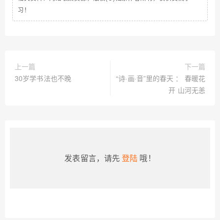
习！
上一篇
下一篇
30岁学书法也不晚
“诗·画·音”里的春天 ： 春暖花
开 山河无恙
发表留言，请先
登陆
哦！