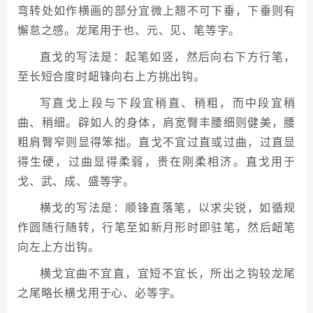
弯转处如作横画的部分宜微上翘不可下垂，下垂则有
懈怠之感。龙尾用于也、元、见、笔等字。
直戈的写法是：起笔如竖，然后向右下方行笔，
至长短合度时衄锋向右上方挑出钩。
写直戈上段与下段宜稍直、稍粗，而中段宜稍
曲、稍细。辟如人的身体，肩宽臀丰腰细则健美，腰
粗肩臀窄则显得笨拙。直戈不宜过直或过曲，过直显
得生硬，过曲显得柔弱，贵在刚柔相济。直戈用于
戈、武、成、盛等字。
横戈的写法是：顺锋直落笔，以求尖锐，如循规
作圆随行随转，行笔至如新月形时即驻笔，然后衄笔
向左上方出钩。
横戈宜曲不宜直，宜短不宜长，所出之钩较龙尾
之尾略长横戈用于心、必等字。