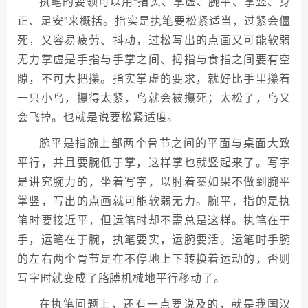
执笔的要领可以用“指实、掌虚、腕平、掌竖、身
正、足安”来概括。指实是执笔要松紧适当，过紧会僵
死，又容易疲劳、抖动，过松写出的点画又可能软弱
无力掌虚是手指与手掌之间、拇指与食指之间要有空
隙，不可大把攥。指实掌虚的要求，就好比手里攥着
一只小鸟，攥得太紧，鸟就会被攥死；太松了，鸟又
会飞掉。也就是说要松紧适度。
腕平是指腕上部两个骨节之间的平面与桌面大致
平行，并且要腕低于掌，这样掌也就竖起来了。写字
是讲究腕力的，坐着写字，以肘着案如果不做到腕平
掌竖，写出的点画就可能软弱无力。腕平，指的是执
笔时要接近平，但运笔时却不需总是这样。执笔在于
手，运笔在于腕，执笔要实，运腕要活。运笔时手腕
的左右两个骨节是在不停地上下转换着运动的，否则
写字时就变成了胳膊机械地平行移动了。
在执笔问题上，还有一点要说及的，就是我国汉