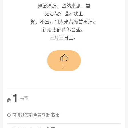
薄留泗滨，烝然来思，岂
无念哉？谨奉状上
贺，不宣。门人米芾顿首再拜。
新恩吏部侍郎台坐。
三月三日上。
1
1
书币
书币
可通过签到免费获取