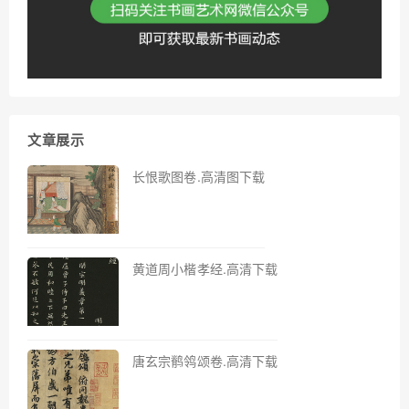
文章展示
长恨歌图卷.高清图下载
黄道周小楷孝经.高清下载
唐玄宗鹡鸰颂卷.高清下载