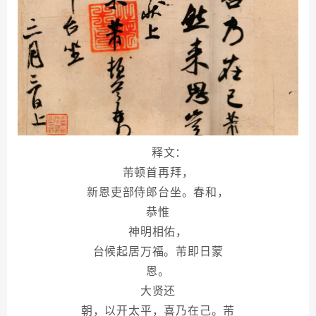
释文：
芾顿首再拜，
新恩吏部侍郎台坐。春和，
恭惟
神明相佑，
台候起居万福。芾即日蒙
恩。
大贤还
朝，以开太平，喜乃在己。芾