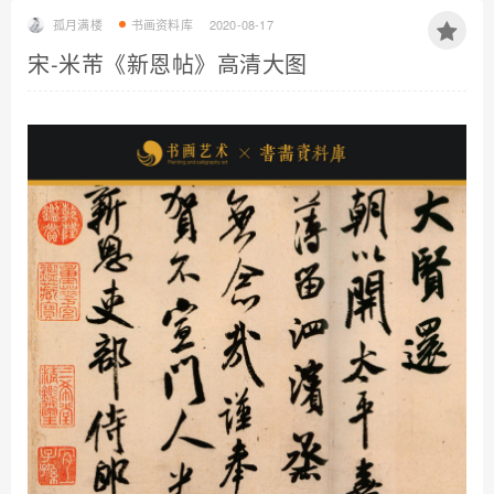
孤月满楼
书画资料库
2020-08-17
宋-米芾《新恩帖》高清大图