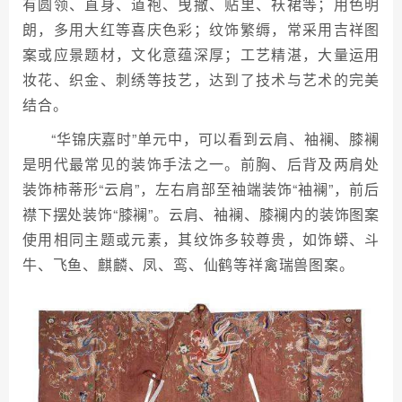
有圆领、直身、道袍、曳撒、贴里、袄裙等；用色明
朗，多用大红等喜庆色彩；纹饰繁缛，常采用吉祥图
案或应景题材，文化意蕴深厚；工艺精湛，大量运用
妆花、织金、刺绣等技艺，达到了技术与艺术的完美
结合。
“华锦庆嘉时”单元中，可以看到云肩、袖襕、膝襕
是明代最常见的装饰手法之一。前胸、后背及两肩处
装饰柿蒂形“云肩”，左右肩部至袖端装饰“袖襕”，前后
襟下摆处装饰“膝襕”。云肩、袖襕、膝襕内的装饰图案
使用相同主题或元素，其纹饰多较尊贵，如饰蟒、斗
牛、飞鱼、麒麟、凤、鸾、仙鹤等祥禽瑞兽图案。