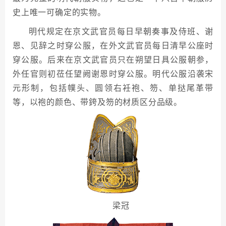
史上唯一可确定的实物。
明代规定在京文武官员每日早朝奏事及侍班、谢
恩、见辞之时穿公服，在外文武官员每日清早公座时
穿公服。后来在京文武官员只在朔望日具公服朝参，
外任官则初莅任望阙谢恩时穿公服。明代公服沿袭宋
元形制，包括幞头、圆领右衽袍、笏、单挞尾革带
等，以袍的颜色、带銙及笏的材质区分品级。
梁冠