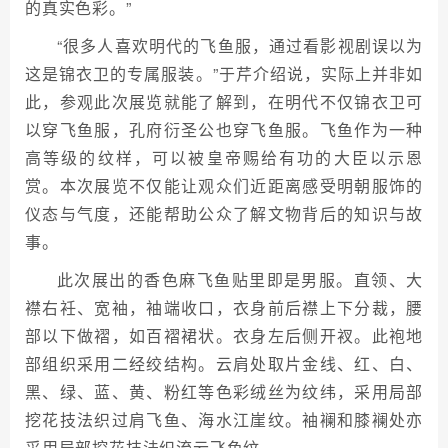
的真实色彩。”
“很多人喜欢明代的飞鱼服，通过看影视剧误以为
这是锦衣卫的专属服装。”于芹介绍说，实际上并非如
此，参观此次展览就能了解到，在明代不仅锦衣卫可
以穿飞鱼服，孔府衍圣公也穿飞鱼服。飞鱼作为一种
高等级的纹样，可以被皇帝赐给有功的大臣以示恩
赏。本次展览不仅能让观众们近距离感受明朝服饰的
仪态与气度，还能帮助公众了解文物背后的知识与故
事。
此次展出的香色麻飞鱼贴里即是男服。直领、大
襟右衽、宽袖，袖端收口，衣身前后襟上下分裁，腰
部以下做褶，如百褶裙状。衣身左后侧开衩。此袍地
部组织采用二经绞结构。云肩处取片金线、红、白、
黑、绿、蓝、黄、粉红等色彩绒丝为纹纬，采用局部
挖花技法织过肩飞鱼、海水江崖纹。袖襕和膝襕处亦
采用局部挖花技法织流云飞鱼纹。