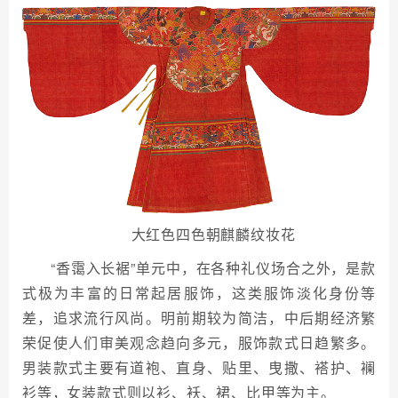
大红色四色朝麒麟纹妆花
“香霭入长裾”单元中，在各种礼仪场合之外，是款
式极为丰富的日常起居服饰，这类服饰淡化身份等
差，追求流行风尚。明前期较为简洁，中后期经济繁
荣促使人们审美观念趋向多元，服饰款式日趋繁多。
男装款式主要有道袍、直身、贴里、曳撒、褡护、襕
衫等，女装款式则以衫、袄、裙、比甲等为主。