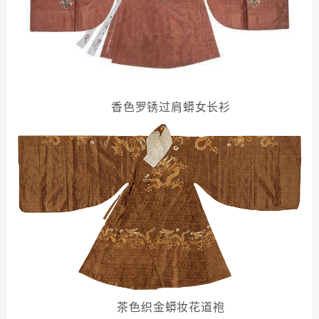
香色罗锈过肩蟒女长衫
茶色织金蟒妆花道袍