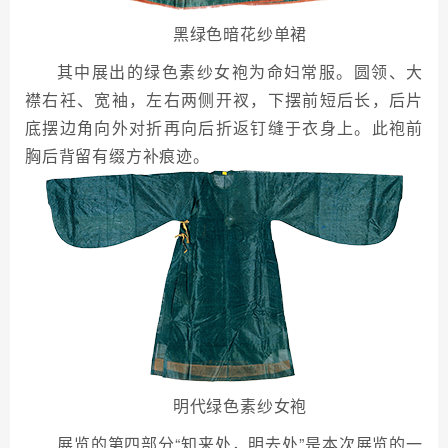
黑绿色暗花纱单裙
其中展出的绿色素纱女袍为命妇常服。圆领、大
襟右衽、宽袖，左右两侧开衩，下摆前短后长，后片
底摆边角向外对折再向后折返钉缝于衣身上。此袍前
胸后背留有缀方补痕迹。
明代绿色素纱女袍
展览的第四部分“知来处，明去处”是本次展览的一