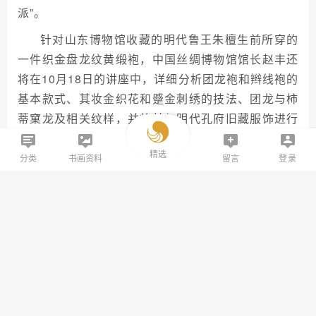
派”。
针对山东博物馆收藏的明代鲁王朱檀生前所穿的
一件织金盘龙纹黄缎袍，中国丝绸博物馆馆长赵丰还
将在10月18日的讲座中，详细分析团龙袍和辫线袍的
基本款式、其妆金织花和蹙金刺绣的技法、团龙与柿
蒂窠龙及相关纹样，并将其与明代孔府旧藏服饰进行
比较。
精选
分类
书画资料
留言
登录
此次展览将延续到11月29日。
（本文据山东博物馆公开资料及大众网等综合整理）
2