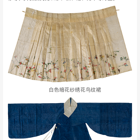
白色暗花纱绣花鸟纹裙