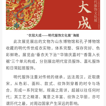
“衣冠大成——明代服饰文化展”海报
此次展览展出的文物为山东博物馆和孔子博物馆
收藏的明代传世成衣实物，体系完整、保存完好、色
彩鲜艳。展览由“垂衣天下治”“华锦庆嘉时”“香霭入长
裾”三个单元构成，分别展出明代官员服饰、嘉礼服饰
和日常起居服饰。
明代服饰注重对传统的继承，远法周汉，近取唐
宋，从色彩、面料、款式、纹饰到穿着的时令与场
合，形成一系列定制，规画之周详，超越以往任何时
代；其工艺之精湛、寓意之丰富、纹饰之华丽，亦可
谓历代之最，对周边国家产生深远的影响。