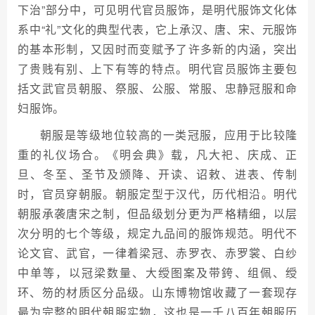
下治”部分中，可见明代官员服饰，是明代服饰文化体
系中“礼”文化的典型代表，它上承汉、唐、宋、元服饰
的基本形制，又因时而变赋予了许多新的内涵，突出
了贵贱有别、上下有等的特点。明代官员服饰主要包
括文武官员朝服、祭服、公服、常服、忠静冠服和命
妇服饰。
朝服是等级地位较高的一类冠服，应用于比较隆
重的礼仪场合。《明会典》载，凡大祀、庆成、正
旦、冬至、圣节及颁降、开读、诏敕、进表、传制
时，官员穿朝服。朝服定型于汉代，历代相沿。明代
朝服承袭唐宋之制，但品级划分更为严格精细，以层
次分明的七个等级，规定九品间的服饰规范。明代不
论文官、武官，一律着梁冠、赤罗衣、赤罗裳、白纱
中单等，以冠梁数量、大绶图案及带銙、组佩、绶
环、笏的材质区分品级。山东博物馆收藏了一套现存
最为完整的明代朝服实物，这也是一千八百年朝服历