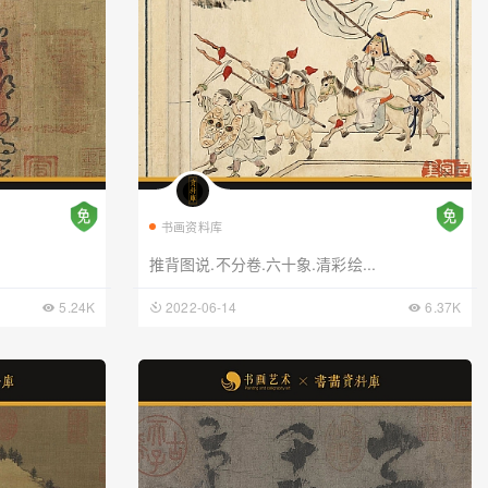
书画资料库
推背图说.不分卷.六十象.清彩绘...
5.24K
2022-06-14
6.37K